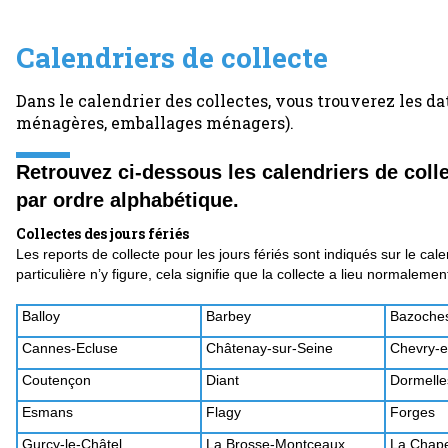
Calendriers de collecte
Dans le calendrier des collectes, vous trouverez les da
ménagères, emballages ménagers).
Retrouvez ci-dessous les calendriers de col
par ordre alphabétique.
Collectes des jours fériés
Les reports de collecte pour les jours fériés sont indiqués sur le c
particulière n’y figure, cela signifie que la collecte a lieu normalemen
Balloy
Barbey
Bazoches
Cannes-Ecluse
Châtenay-sur-Seine
Chevry-e
Coutençon
Diant
Dormelle
Esmans
Flagy
Forges
Gurcy-le-Châtel
La Brosse-Montceaux
La Chape