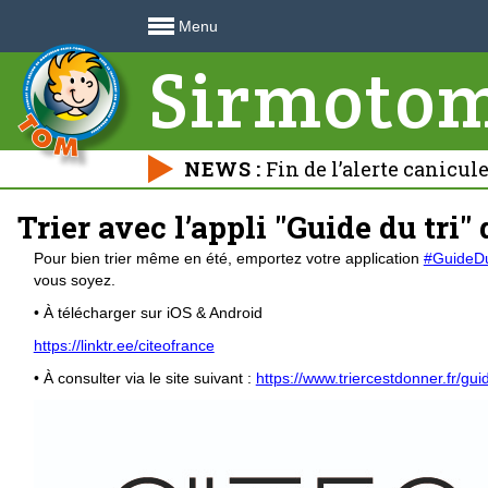
Menu
Sirmoto
NEWS :
Fin de l’alerte canicul
déchetteries 🍃
Trier avec l’appli "Guide du tri"
Pour bien trier même en été, emportez votre application
#GuideDu
vous soyez.
• À télécharger sur iOS & Android
https://linktr.ee/citeofrance
• À consulter via le site suivant :
https://www.triercestdonner.fr/guid