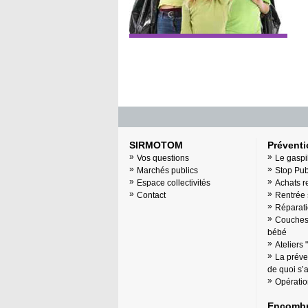
SIRMOTOM
Prévent
Vos questions
Le gaspi
Marchés publics
Stop Pu
Espace collectivités
Achats r
Contact
Rentrée 
Réparati
Couches 
bébé
Ateliers 
La préve
de quoi s’ag
Opératio
Encombr