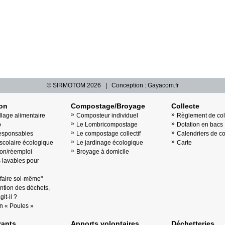
© SIRMOTOM
2026 | Conception :
Gayacom.fr
ion
Compostage/Broyage
Collecte
llage alimentaire
Composteur individuel
Règlement de col
b
Le Lombricompostage
Dotation en bacs
esponsables
Le compostage collectif
Calendriers de co
scolaire écologique
Le jardinage écologique
Carte
on/réemploi
Broyage à domicile
lavables pour
"faire soi-même"
ntion des déchets,
it-il ?
n « Poules »
ants
Apports volontaires
Déchetteries