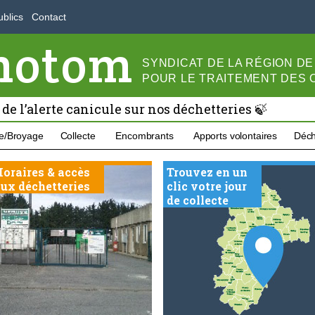
blics
Contact
motom
SYNDICAT DE LA RÉGION D
POUR LE
TRAITEMENT DES
 de l’alerte canicule sur nos déchetteries 🍃
e/Broyage
Collecte
Encombrants
Apports volontaires
Déch
oraires & accès
Trouvez en un
ux déchetteries
clic votre jour
de collecte