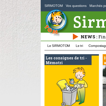
SIRMOTOM
Vos questions
Marchés pu
Sir
NEWS :
Fin
Le SIRMOTOM
Le tri
Compostag
Les consignes de tri -
H
Mémotri
a