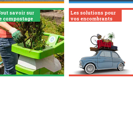
out savoir sur
Les solutions pour
le compostage
vos encombrants