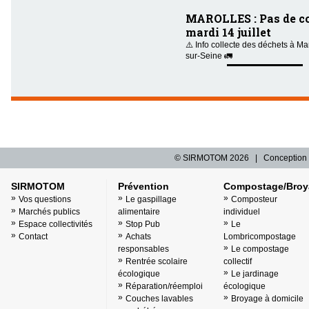
MAROLLES : Pas de co
mardi 14 juillet
⚠️ Info collecte des déchets à Ma
sur-Seine 🚛
© SIRMOTOM
2026 | Conception 
SIRMOTOM
Prévention
Compostage/Broy
Vos questions
Le gaspillage
Composteur
Marchés publics
alimentaire
individuel
Espace collectivités
Stop Pub
Le
Contact
Achats
Lombricompostage
responsables
Le compostage
Rentrée scolaire
collectif
écologique
Le jardinage
Réparation/réemploi
écologique
Couches lavables
Broyage à domicile