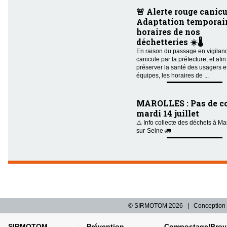
🚨 Alerte rouge canicu
Adaptation temporair
horaires de nos
déchetteries ☀️🌡️
En raison du passage en vigilan
canicule par la préfecture, et afin
préserver la santé des usagers e
équipes, les horaires de ...
MAROLLES : Pas de co
mardi 14 juillet
⚠️ Info collecte des déchets à Ma
sur-Seine 🚛
© SIRMOTOM
2026 | Conception 
SIRMOTOM
Prévention
Compostage/Broy