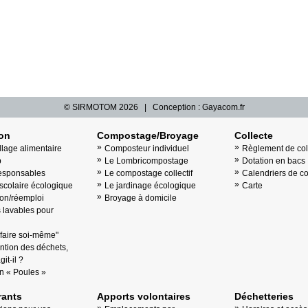
© SIRMOTOM
2026 | Conception :
Gayacom.fr
ion
Compostage/Broyage
Collecte
llage alimentaire
Composteur individuel
Règlement de col
b
Le Lombricompostage
Dotation en bacs
esponsables
Le compostage collectif
Calendriers de co
scolaire écologique
Le jardinage écologique
Carte
on/réemploi
Broyage à domicile
lavables pour
"faire soi-même"
ntion des déchets,
it-il ?
n « Poules »
ants
Apports volontaires
Déchetteries