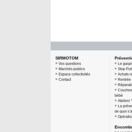
SIRMOTOM
Prévent
Vos questions
Le gaspi
Marchés publics
Stop Pu
Espace collectivités
Achats r
Contact
Rentrée 
Réparati
Couches 
bébé
Ateliers 
La préve
de quoi s’ag
Opératio
Encombr