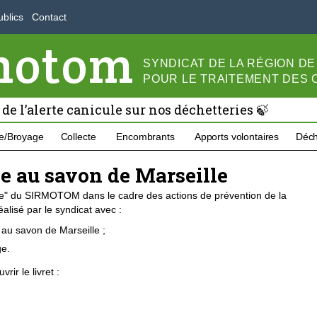
blics
Contact
motom
SYNDICAT DE LA RÉGION D
POUR LE
TRAITEMENT DES
 de l’alerte canicule sur nos déchetteries 🍃
e/Broyage
Collecte
Encombrants
Apports volontaires
Déch
ve au savon de Marseille
ême" du SIRMOTOM dans le cadre des actions de prévention de la
éalisé par le syndicat avec :
e au savon de Marseille ;
ge.
ir le livret :