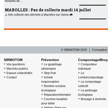
horaires de ...
MAROLLES : Pas de collecte mardi 14 juillet
⚠️ Info collecte des déchets à Marolles-sur-Seine 🚛
© SIRMOTOM
2026 | Conception 
SIRMOTOM
Prévention
Compostage/Broy
Vos questions
Le gaspillage
Composteur
Marchés publics
alimentaire
individuel
Espace collectivités
Stop Pub
Le
Contact
Achats
Lombricompostage
responsables
Le compostage
Rentrée scolaire
collectif
écologique
Le jardinage
Réparation/réemploi
écologique
Couches lavables
Broyage à domicile
pour bébé
Ateliers "faire soi-