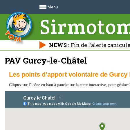
Menu
Sirmoto
NEWS :
Fin de l’alerte canicul
déchetteries 🍃
PAV Gurcy-le-Châtel
Les points d’apport volontaire de Gurcy 
Cliquez sur l’icône
en haut à gauche sur la carte interactive, p
our géolocal