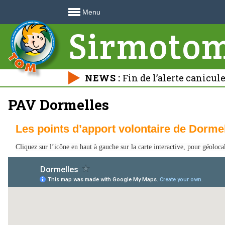
Menu
Sirmoto
NEWS :
Fin de l’alerte canicul
déchetteries 🍃
PAV Dormelles
Les points d’apport volontaire de Dorme
Cliquez sur l’icône
en haut à gauche sur la carte interactive, p
our géolocal