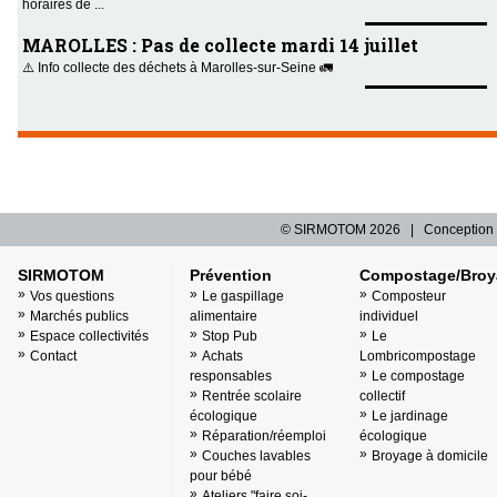
horaires de ...
MAROLLES : Pas de collecte mardi 14 juillet
⚠️ Info collecte des déchets à Marolles-sur-Seine 🚛
© SIRMOTOM
2026 | Conception 
SIRMOTOM
Prévention
Compostage/Broy
Vos questions
Le gaspillage
Composteur
Marchés publics
alimentaire
individuel
Espace collectivités
Stop Pub
Le
Contact
Achats
Lombricompostage
responsables
Le compostage
Rentrée scolaire
collectif
écologique
Le jardinage
Réparation/réemploi
écologique
Couches lavables
Broyage à domicile
pour bébé
Ateliers "faire soi-