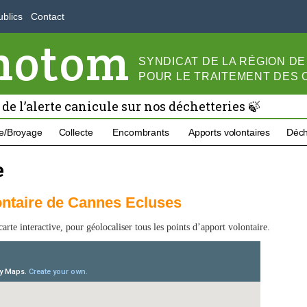
blics
Contact
motom
SYNDICAT DE LA RÉGION D
POUR LE
TRAITEMENT DES
 de l’alerte canicule sur nos déchetteries 🍃
e/Broyage
Collecte
Encombrants
Apports volontaires
Déch
e
ontaire de Cannes Ecluses
carte interactive, p
our géolocaliser tous les points d’apport volontaire.