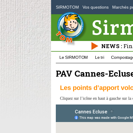
SIRMOTOM
Vos questions
Marchés pu
Sir
NEWS :
Fin
Le SIRMOTOM
Le tri
Compostag
PAV Cannes-Eclus
Les points d’apport vol
Cliquez sur l’icône
en haut à gauche sur la 