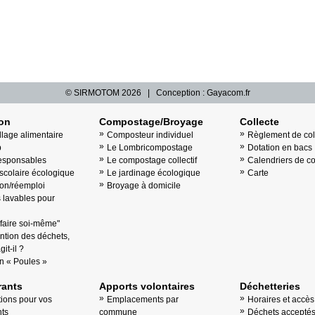
© SIRMOTOM
2026 | Conception :
Gayacom.fr
ion
Compostage/Broyage
Collecte
llage alimentaire
Composteur individuel
Règlement de col
b
Le Lombricompostage
Dotation en bacs
esponsables
Le compostage collectif
Calendriers de co
scolaire écologique
Le jardinage écologique
Carte
on/réemploi
Broyage à domicile
lavables pour
"faire soi-même"
ntion des déchets,
it-il ?
n « Poules »
ants
Apports volontaires
Déchetteries
tions pour vos
Emplacements par
Horaires et accès
ts
commune
Déchets accepté