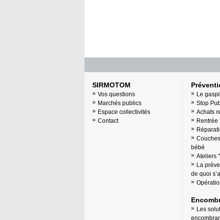
SIRMOTOM
Prévent
Vos questions
Le gaspi
Marchés publics
Stop Pu
Espace collectivités
Achats r
Contact
Rentrée 
Réparati
Couches 
bébé
Ateliers 
La préve
de quoi s’ag
Opératio
Encombr
Les solu
encombran