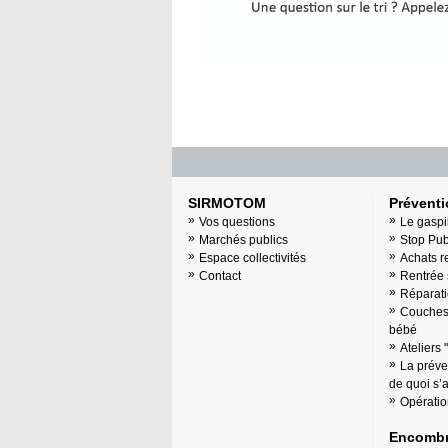
SIRMOTOM
Prévent
Vos questions
Le gaspi
Marchés publics
Stop Pu
Espace collectivités
Achats r
Contact
Rentrée 
Réparati
Couches 
bébé
Ateliers 
La préve
de quoi s’ag
Opératio
Encombr