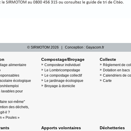
© SIRMOTOM
2026 | Conception :
Gayacom.fr
ion
Compostage/Broyage
Collecte
llage alimentaire
Composteur individuel
Règlement de col
b
Le Lombricompostage
Dotation en bacs
esponsables
Le compostage collectif
Calendriers de co
scolaire écologique
Le jardinage écologique
Carte
on/réemploi
Broyage à domicile
lavables pour
"faire soi-même"
ntion des déchets,
it-il ?
n « Poules »
ants
Apports volontaires
Déchetteries