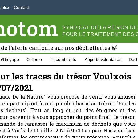
blics
Contact
motom
SYNDICAT DE LA RÉGION D
POUR LE
TRAITEMENT DES
 de l’alerte canicule sur nos déchetteries 🍃
e/Broyage
Collecte
Encombrants
Apports volontaires
Déch
Sur les traces du trésor Voulxois
/07/2021
rigade De la Nature" vous propose de venir vous amuser
n participant à une grande chasse au trésor : "Sur les
ns déchets". Tout au long du jeu, des énigmes et des
ur parvenir à vous approcher du point final : le trésor.
demandé de ramasser le maximum de déchets que vous
st à Voulx le 10 juillet 2021 à 9h30 au parc Roux en face
informer les organisateurs de votre présence. Pour plus