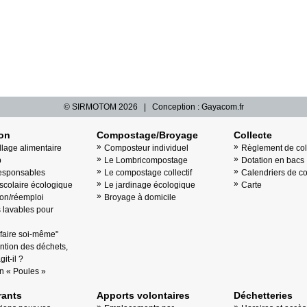
© SIRMOTOM
2026 | Conception :
Gayacom.fr
ion
Compostage/Broyage
Collecte
llage alimentaire
Composteur individuel
Règlement de col
b
Le Lombricompostage
Dotation en bacs
esponsables
Le compostage collectif
Calendriers de co
scolaire écologique
Le jardinage écologique
Carte
on/réemploi
Broyage à domicile
lavables pour
"faire soi-même"
ntion des déchets,
it-il ?
n « Poules »
ants
Apports volontaires
Déchetteries