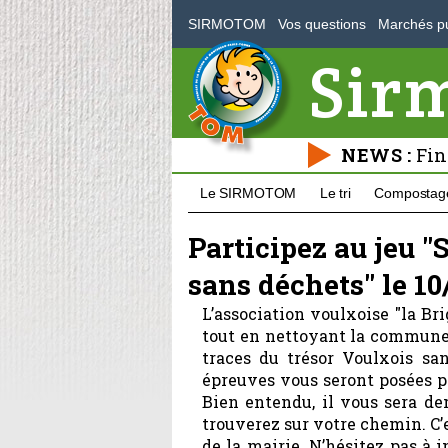
SIRMOTOM
Vos questions
Marchés pu
Sir
NEWS :
Fin
Le SIRMOTOM
Le tri
Compostag
Participez au jeu "
sans déchets" le 10
L’association voulxoise "la B
tout en nettoyant la commune e
traces du trésor Voulxois sa
épreuves vous seront posées po
Bien entendu, il vous sera 
trouverez sur votre chemin. C’e
de la mairie. N’hésitez pas à 