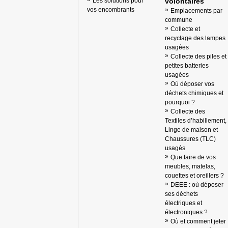
Les solutions pour
volontaires
vos encombrants
Emplacements par
commune
Collecte et
recyclage des lampes
usagées
Collecte des piles et
petites batteries
usagées
Où déposer vos
déchets chimiques et
pourquoi ?
Collecte des
Textiles d’habillement,
Linge de maison et
Chaussures (TLC)
usagés
Que faire de vos
meubles, matelas,
couettes et oreillers ?
DEEE : où déposer
ses déchets
électriques et
électroniques ?
Où et comment jeter