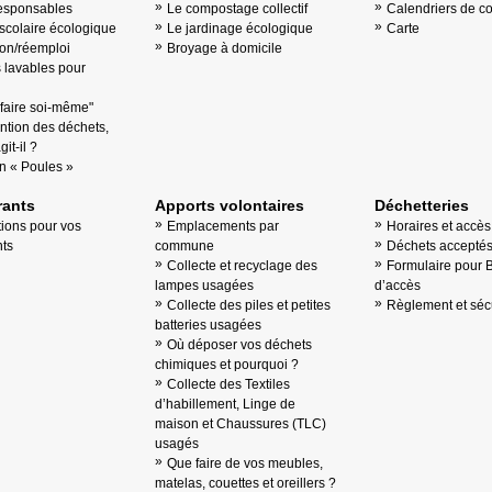
esponsables
Le compostage collectif
Calendriers de co
scolaire écologique
Le jardinage écologique
Carte
on/réemploi
Broyage à domicile
lavables pour
"faire soi-même"
ntion des déchets,
it-il ?
n « Poules »
ants
Apports volontaires
Déchetteries
tions pour vos
Emplacements par
Horaires et accès
ts
commune
Déchets accepté
Collecte et recyclage des
Formulaire pour 
lampes usagées
d’accès
Collecte des piles et petites
Règlement et sécu
batteries usagées
Où déposer vos déchets
chimiques et pourquoi ?
Collecte des Textiles
d’habillement, Linge de
maison et Chaussures (TLC)
usagés
Que faire de vos meubles,
matelas, couettes et oreillers ?