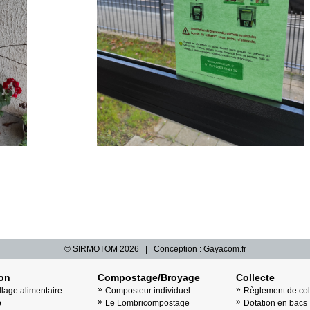
© SIRMOTOM
2026 | Conception :
Gayacom.fr
ion
Compostage/Broyage
Collecte
llage alimentaire
Composteur individuel
Règlement de col
b
Le Lombricompostage
Dotation en bacs