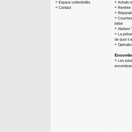
Espace collectivités
Achats r
Contact
Rentrée 
Réparati
Couches 
bébé
Ateliers 
La préve
de quoi s’ag
Opératio
Encombr
Les solu
encombran