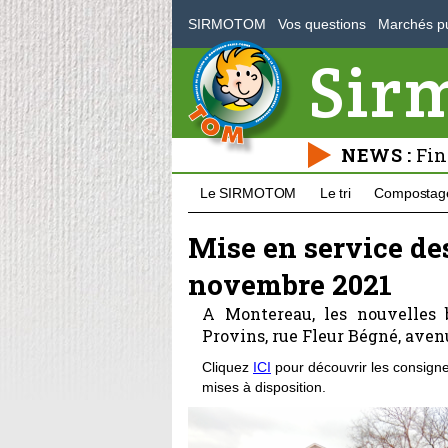
SIRMOTOM
Vos questions
Marchés pu
Sir
NEWS :
Fin
Le SIRMOTOM
Le tri
Compostag
Mise en service de
novembre 2021
A Montereau, les nouvelles 
Provins, rue Fleur Bégné, ave
Cliquez
ICI
pour découvrir les consigne
mises à disposition.