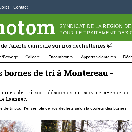
blics
Contact
motom
SYNDICAT DE LA RÉGION D
POUR LE
TRAITEMENT DES
 de l’alerte canicule sur nos déchetteries 🍃
e/Broyage
Collecte
Encombrants
Apports volontaires
Déch
s bornes de tri à Montereau -
bornes de tri sont désormais en service avenue de
nue Laennec.
s de tri pour l’ensemble de vos déchets selon la couleur des bornes