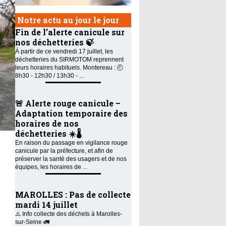
Notre actu au jour le jour
Fin de l’alerte canicule sur
nos déchetteries 🍃
À partir de ce vendredi 17 juillet, les
déchetteries du SIRMOTOM reprennent
leurs horaires habituels. Montereau : 🕘
8h30 - 12h30 / 13h30 - ...
🚨 Alerte rouge canicule –
Adaptation temporaire des
horaires de nos
déchetteries ☀️🌡️
En raison du passage en vigilance rouge
canicule par la préfecture, et afin de
préserver la santé des usagers et de nos
équipes, les horaires de ...
MAROLLES : Pas de collecte
mardi 14 juillet
⚠️ Info collecte des déchets à Marolles-
sur-Seine 🚛