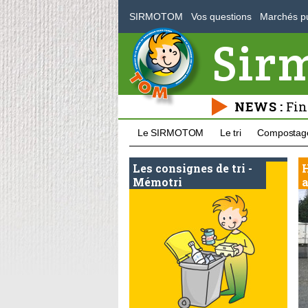
SIRMOTOM
Vos questions
Marchés pu
Sir
NEWS :
Fin
Le SIRMOTOM
Le tri
Compostag
Les consignes de tri -
H
Mémotri
a