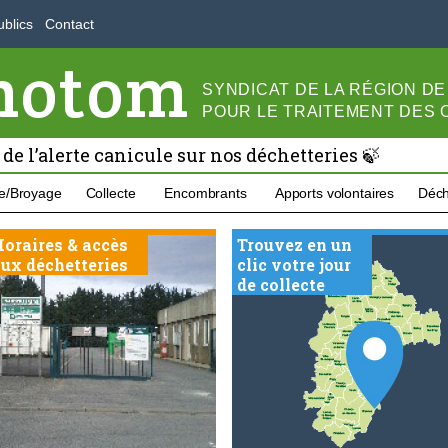
blics
Contact
motom
SYNDICAT DE LA RÉGION D
POUR LE
TRAITEMENT DES
 de l’alerte canicule sur nos déchetteries 🍃
e/Broyage
Collecte
Encombrants
Apports volontaires
Déch
oraires & accès
Trouvez en un
ux déchetteries
clic votre jour
de collecte