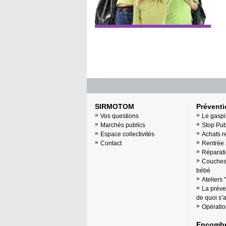
SIRMOTOM
Prévent
Vos questions
Le gaspi
Marchés publics
Stop Pu
Espace collectivités
Achats r
Contact
Rentrée 
Réparati
Couches 
bébé
Ateliers 
La préve
de quoi s’ag
Opératio
Encombr