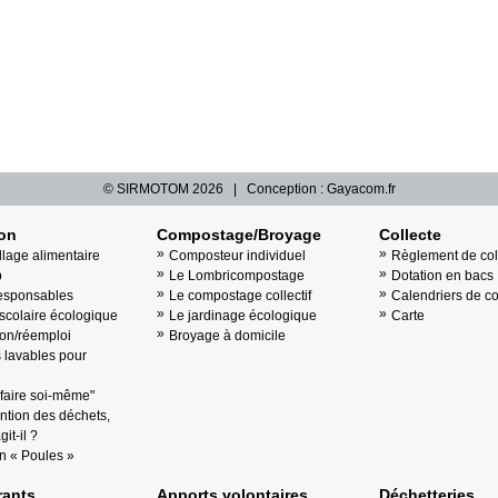
© SIRMOTOM
2026 | Conception :
Gayacom.fr
ion
Compostage/Broyage
Collecte
llage alimentaire
Composteur individuel
Règlement de col
b
Le Lombricompostage
Dotation en bacs
esponsables
Le compostage collectif
Calendriers de co
scolaire écologique
Le jardinage écologique
Carte
on/réemploi
Broyage à domicile
lavables pour
"faire soi-même"
ntion des déchets,
it-il ?
n « Poules »
ants
Apports volontaires
Déchetteries