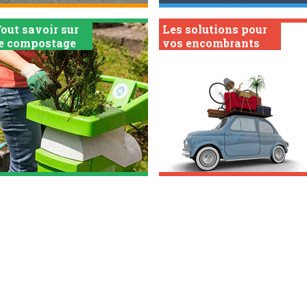
out savoir sur
Les solutions pour
le compostage
vos encombrants