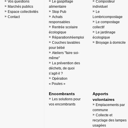
Vos questions
Le gaspillage
Composteur
Marchés publics
alimentaire
individuel
Espace collectivités
Stop Pub
Le
Contact
Achats
Lombricompostage
responsables
Le compostage
Rentrée scolaire
collectif
écologique
Le jardinage
Réparation/réemploi
écologique
Couches lavables
Broyage à domicile
pour bébé
Ateliers "faire soi-
même"
La prévention des
déchets, de quoi
s’agit-il ?
Opération
« Poules »
Encombrants
Apports
Les solutions pour
volontaires
vos encombrants
Emplacements par
commune
Collecte et
recyclage des lampes
usagées