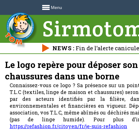
Menu
Sirmoto
NEWS :
Fin de l’alerte canicul
déchetteries 🍃
Le logo repère pour déposer son 
chaussures dans une borne
Connaissez-vous ce logo ? Sa présence sur un point
T.L.C (textiles, linge de maison et chaussures) seron
par des acteurs identifiés par la filière, da
environnementales et financières en vigueur. Dép
association, vos T.L.C, même abîmés ou déchirés ma
(pas de linge humide). Pour plus d’inf
https://refashion.fr/citoyen/fr/je-suis-refashion