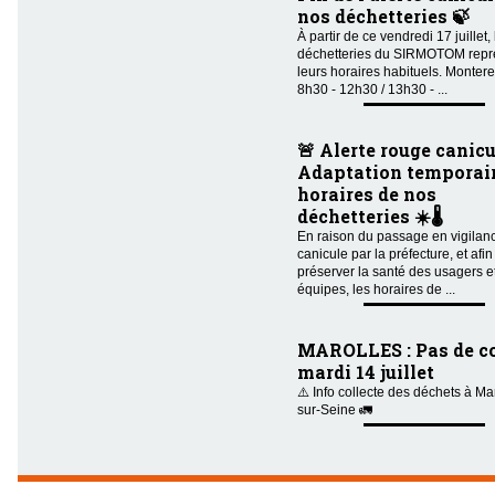
nos déchetteries 🍃
À partir de ce vendredi 17 juillet,
déchetteries du SIRMOTOM repr
leurs horaires habituels. Montere
8h30 - 12h30 / 13h30 - ...
🚨 Alerte rouge canicu
Adaptation temporair
horaires de nos
déchetteries ☀️🌡️
En raison du passage en vigilan
canicule par la préfecture, et afin
préserver la santé des usagers e
équipes, les horaires de ...
MAROLLES : Pas de co
mardi 14 juillet
⚠️ Info collecte des déchets à Ma
sur-Seine 🚛