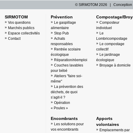
© SIRMOTOM
2026 | Conception 
SIRMOTOM
Prévention
Compostage/Broy
Vos questions
Le gaspillage
Composteur
Marchés publics
alimentaire
individuel
Espace collectivités
Stop Pub
Le
Contact
Achats
Lombricompostage
responsables
Le compostage
Rentrée scolaire
collectif
écologique
Le jardinage
Réparation/réemploi
écologique
Couches lavables
Broyage à domicile
pour bébé
Ateliers "faire soi-
même"
La prévention des
déchets, de quoi
s’agit-il ?
Opération
« Poules »
Encombrants
Apports
Les solutions pour
volontaires
vos encombrants
Emplacements par