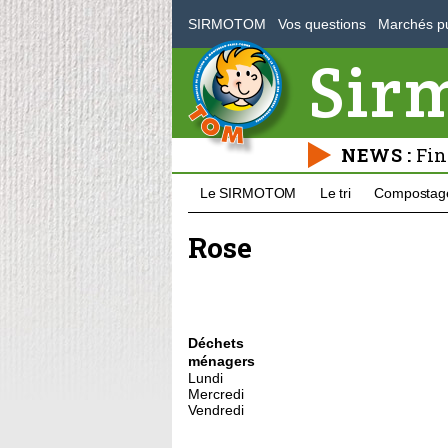
SIRMOTOM
Vos questions
Marchés pu
Sir
NEWS :
Fin
Le SIRMOTOM
Le tri
Compostag
Rose
Déchets
ménagers
Lundi
Mercredi
Vendredi