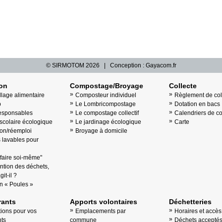
© SIRMOTOM
2026 | Conception :
Gayacom.fr
ion
Compostage/Broyage
Collecte
llage alimentaire
Composteur individuel
Règlement de col
b
Le Lombricompostage
Dotation en bacs
esponsables
Le compostage collectif
Calendriers de co
scolaire écologique
Le jardinage écologique
Carte
on/réemploi
Broyage à domicile
lavables pour
"faire soi-même"
ntion des déchets,
it-il ?
n « Poules »
ants
Apports volontaires
Déchetteries
tions pour vos
Emplacements par
Horaires et accès
ts
commune
Déchets accepté