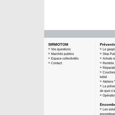
SIRMOTOM
Prévent
Vos questions
Le gaspi
Marchés publics
Stop Pu
Espace collectivités
Achats r
Contact
Rentrée 
Réparati
Couches 
bébé
Ateliers 
La préve
de quoi s’ag
Opératio
Encombr
Les solu
encombran