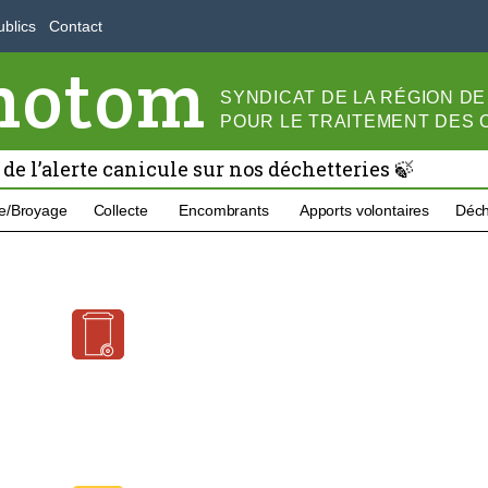
blics
Contact
motom
SYNDICAT DE LA RÉGION D
POUR LE
TRAITEMENT DES
 de l’alerte canicule sur nos déchetteries 🍃
e/Broyage
Collecte
Encombrants
Apports volontaires
Déch