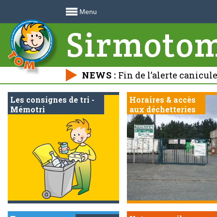
Menu
Sirmoto
NEWS :
Fin de l’alerte canicul
déchetteries 🍃
Les consignes de tri -
Horaires & accès
Mémotri
aux déchetteries