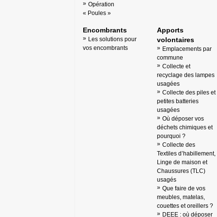
Opération
« Poules »
Encombrants
Apports
Les solutions pour
volontaires
vos encombrants
Emplacements par
commune
Collecte et
recyclage des lampes
usagées
Collecte des piles et
petites batteries
usagées
Où déposer vos
déchets chimiques et
pourquoi ?
Collecte des
Textiles d’habillement,
Linge de maison et
Chaussures (TLC)
usagés
Que faire de vos
meubles, matelas,
couettes et oreillers ?
DEEE : où déposer