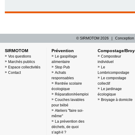
© SIRMOTOM
2026 | Conception 
SIRMOTOM
Prévention
Compostage/Broy
Vos questions
Le gaspillage
Composteur
Marchés publics
alimentaire
individuel
Espace collectivités
Stop Pub
Le
Contact
Achats
Lombricompostage
responsables
Le compostage
Rentrée scolaire
collectif
écologique
Le jardinage
Réparation/réemploi
écologique
Couches lavables
Broyage à domicile
pour bébé
Ateliers "faire soi-
même"
La prévention des
déchets, de quoi
s’agit-il ?