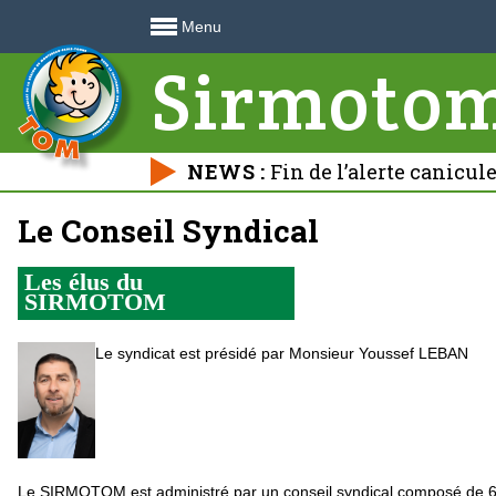
Menu
Sirmoto
NEWS :
Fin de l’alerte canicul
déchetteries 🍃
Le Conseil Syndical
Les élus du
SIRMOTOM
Le syndicat est présidé par Monsieur Youssef LEBAN
Le SIRMOTOM est administré par un conseil syndical composé de 60 