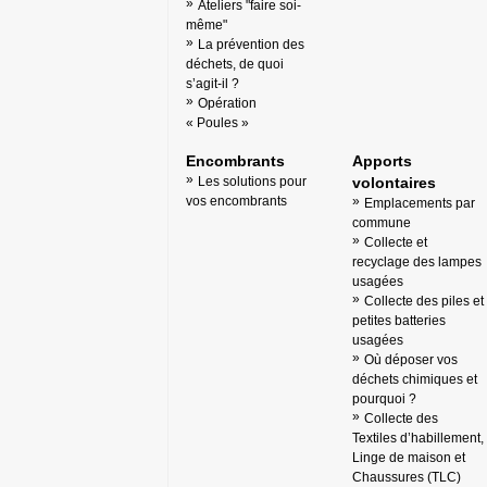
Ateliers "faire soi-
même"
La prévention des
déchets, de quoi
s’agit-il ?
Opération
« Poules »
Encombrants
Apports
Les solutions pour
volontaires
vos encombrants
Emplacements par
commune
Collecte et
recyclage des lampes
usagées
Collecte des piles et
petites batteries
usagées
Où déposer vos
déchets chimiques et
pourquoi ?
Collecte des
Textiles d’habillement,
Linge de maison et
Chaussures (TLC)